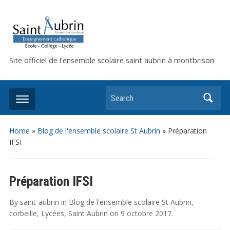
Site officiel de l'ensemble scolaire saint aubrin à montbrison
Search
Home
»
Blog de l'ensemble scolaire St Aubrin
»
Préparation
IFSI
Préparation IFSI
By
saint-aubrin
in
Blog de l'ensemble scolaire St Aubrin
,
corbeille
,
Lycées
,
Saint Aubrin
on
9 octobre 2017
.