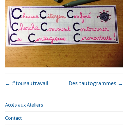
←
#tousautravail
Des tautogrammes
→
Accès aux Ateliers
Contact