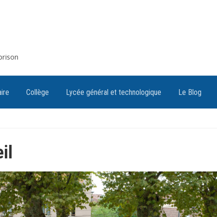
brison
ire
Collège
Lycée général et technologique
Le Blog
il